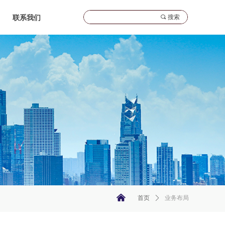
끠
搜索
联系我们
낀
首页
ꄲ
业务布局