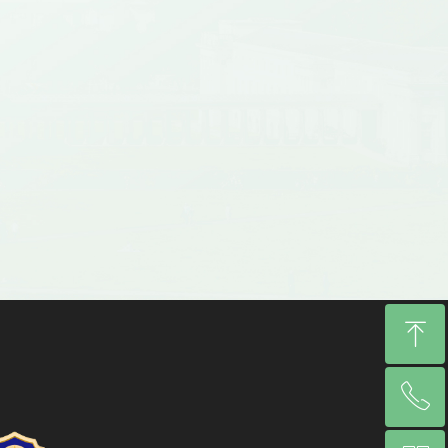
ꁸ
ꂅ
回到顶部