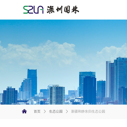
낀
首页
ꄲ
生态公园
ꄲ
新疆和静东归生态公园