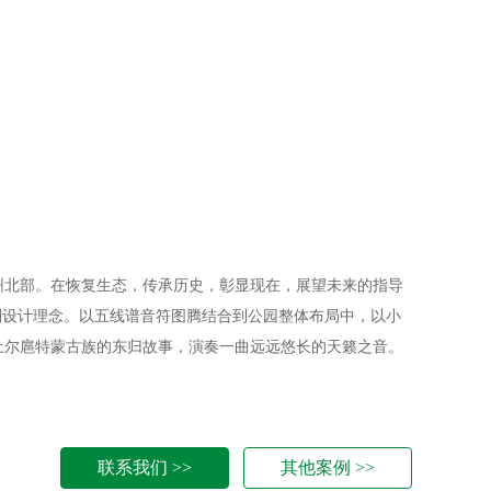
州北部。在恢复生态，传承历史，彰显现在，展望未来的指导
划设计理念。以五线谱音符图腾结合到公园整体布局中，以小
土尔扈特蒙古族的东归故事，演奏一曲远远悠长的天籁之音。
联系我们 >>
其他案例 >>