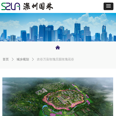
낀
首页
ꄲ
城乡规划
ꄲ
农谷万亩玫瑰庄园玫瑰花谷