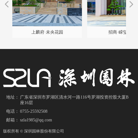
넳
넲
程
雅
设
构
久
项
计
程
坛
）
园
项
升
景
改
改
改
升
提
改
目
目
计
带
上麟府·未央花园
招商·嵘玺家园
施
地址：
广东省深圳市罗湖区清水河一路116号罗湖投资控股大厦B
座16层
电话：
0755-25592508
邮箱：
szla1985@qq.com
版权所有 ©
深圳园林股份有限公司