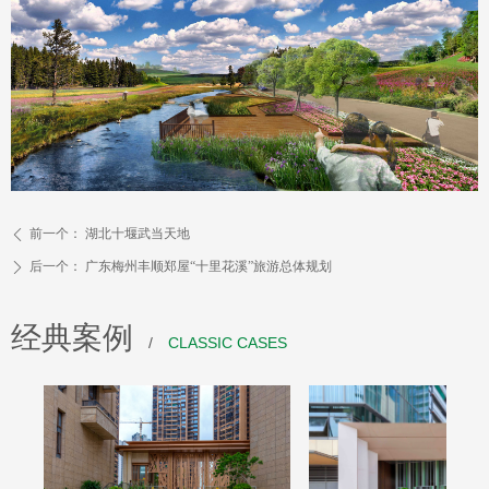
前一个：
湖北十堰武当天地
ꄴ
后一个：
广东梅州丰顺郑屋“十里花溪”旅游总体规划
ꄲ
经典案例
/
CLASSIC CASES