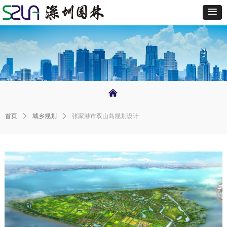
낀
首页
ꄲ
城乡规划
ꄲ
张家港市双山岛规划设计