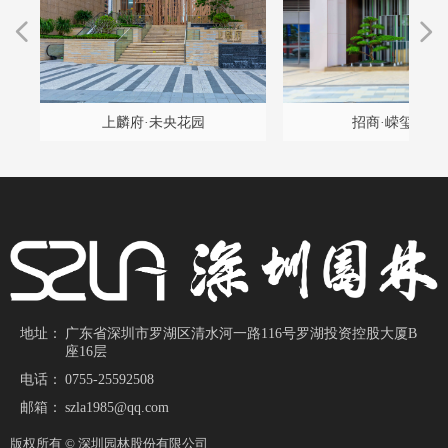
넳
넲
程
雅
设
构
久
项
计
程
坛
）
园
项
升
景
改
改
改
升
提
改
目
目
计
带
上麟府·未央花园
招商·嵘玺家园
施
地址：
广东省深圳市罗湖区清水河一路116号罗湖投资控股大厦B
座16层
电话：
0755-25592508
邮箱：
szla1985@qq.com
版权所有 ©
深圳园林股份有限公司