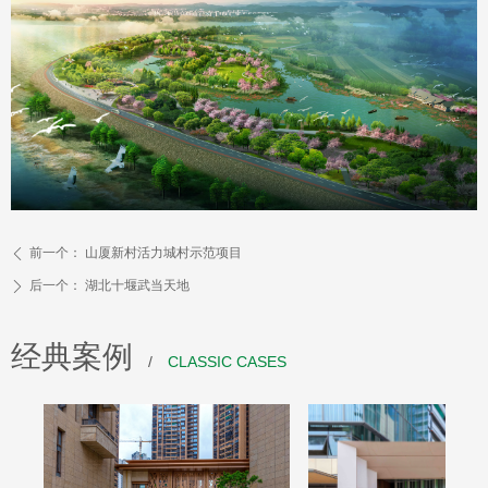
前一个：
山厦新村活力城村示范项目
ꄴ
后一个：
湖北十堰武当天地
ꄲ
经典案例
/
CLASSIC CASES