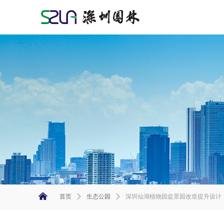
낀
首页
ꄲ
生态公园
ꄲ
深圳仙湖植物园盆景园改造提升设计