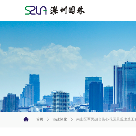
낀
首页
ꄲ
市政绿化
ꄲ
南山区军民融合街心花园景观改造工