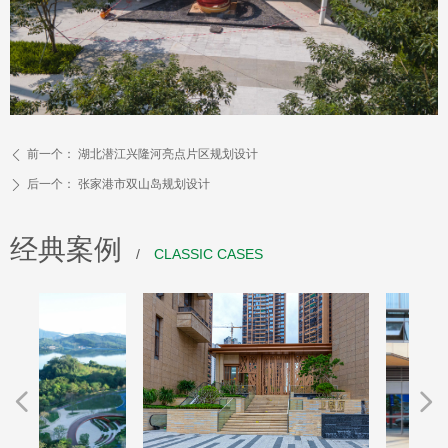
前一个：
湖北潜江兴隆河亮点片区规划设计
ꄴ
后一个：
张家港市双山岛规划设计
ꄲ
经典案例
/
CLASSIC CASES
넳
넲