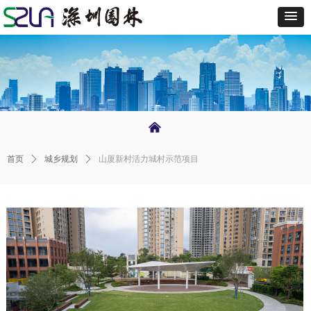
낀
首页
ꄲ
城乡规划
ꄲ
山厦新村活力城村示范项目