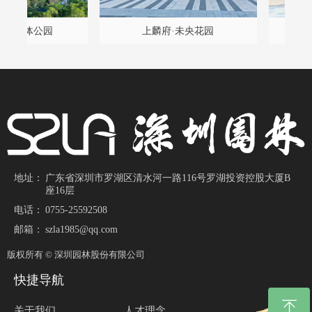
程
雅
设
构
久
项
计
程
坛
）
园
项
升
景
改
改
改
升
提
改
目
目
计
带
上麟府·未央花园
招商·嵘玺
施
地址：
广东省深圳市罗湖区清水河一路116号罗湖投资控股大厦B
座16层
电话：
0755-25592508
邮箱：
szla1985@qq.com
版权所有 ©
深圳园林股份有限公司
快捷导航
ꁸ
关于我们
人才理念