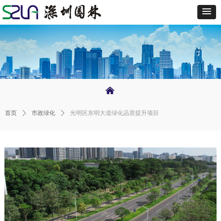
낀
首页
ꄲ
市政绿化
ꄲ
光明区东明大道绿化品质提升项目