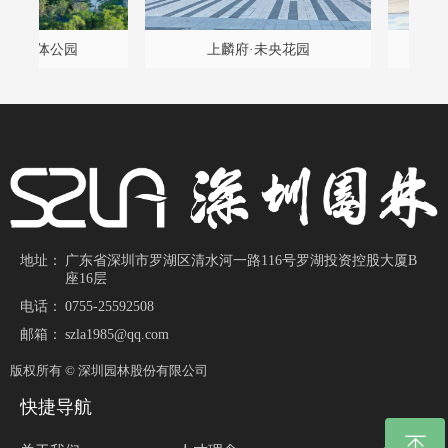
程
雅
设
构
久
项
计
程
坛
）
园
项
升
景
改
改
改
升
提
改
目
目
计
带
园
上麟府·未央花园
招商·嵘
施
地址：
广东省深圳市罗湖区清水河一路116号罗湖投资控股大厦B
座16层
电话：
0755-25592508
邮箱：
szla1985@qq.com
版权所有 ©
深圳园林股份有限公司
快捷导航