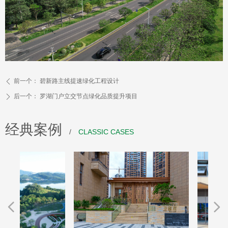
前一个：
碧新路主线提速绿化工程设计
ꄴ
后一个：
罗湖门户立交节点绿化品质提升项目
ꄲ
经典案例
/
CLASSIC CASES
넳
넲