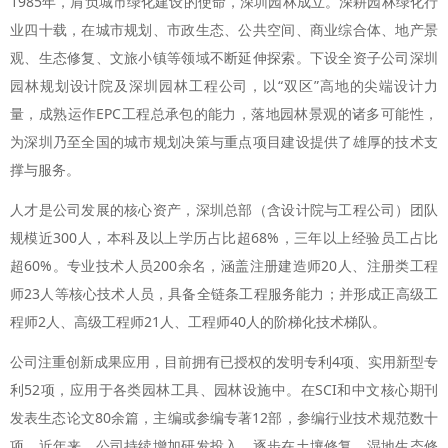
1985年，肩负城市绿化建设的使命，深圳园林成立。深耕园林绿化行
业四十载，在城市规划、市政生态、公共空间、商业综合体、地产景
观、生态修复、文旅小镇等领域不断延伸探索。下设全资子公司深圳
园林规划设计院及深圳园林工程公司，以“双区”高地的尖端设计力
量，成熟运作EPC工程总承包的能力，落地园林景观的诸多可能性，
为深圳乃至全国的城市规划决策与重点项目建设提供了雄厚的技术支
撑与服务。
人才是公司发展的核心资产，深圳总部（含设计院与工程公司）团队
规模近300人，本科及以上学历占比超68%，三年以上经验员工占比
超60%。专业技术人员200余名，涵盖注册建造师20人、注册类工程
师23人等核心技术人员，具备全链条工程服务能力；并形成正高级工
程师2人、高级工程师21人、工程师40人的阶梯化技术梯队。
公司注重创新成果应用，目前拥有已授权的发明专利4项、实用新型专
利52项，应用于各类园林工具、园林设施中。在SCI和中文核心期刊
发表生态论文80余篇，主编或参编专著12部，参编行业技术规范数十
项。近年来，公司持续增加研发投入，逐步在土壤修复、湿地生态修