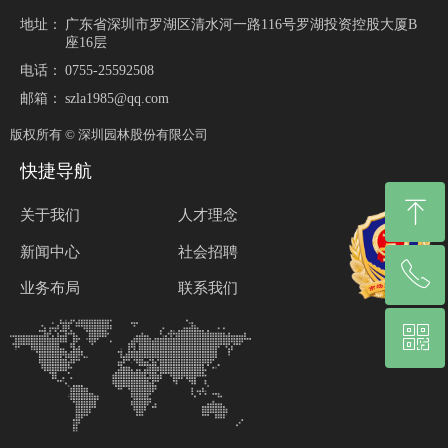
地址：
广东省深圳市罗湖区清水河一路116号罗湖投资控股大厦B
座16层
电话：
0755-25592508
邮箱：
szla1985@qq.com
版权所有 ©
深圳园林股份有限公司
快捷导航
ꁸ
关于我们
人才理念
新闻中心
社会招聘
ꂅ
回到顶部
业务布局
联系我们
ꀥ
0755-25528185
微信二维码