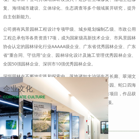
复、海绵城市建设、立体绿化、生态调查等多个领域展开研究，提升
自主创新能力。
公司拥有风景园林工程设计专项甲级、城乡规划编制乙级、市政公用
工程总承包等各类资质17项，成为国家级高新技术企业、市风景园林
协会认定的园林绿化行业AAAAA级企业、广东省优秀园林企业、广东
省“重合同、守信用”企业、园林绿化设计及施工管理优秀园林企业、
全国50强园林企业、深圳市10强优秀园林企业。
深圳园林在不断地实践和探索中，落地诸如大沙河生态长廊、翠湖文
体公园、红岗公园、大鹏葵涌河景观长廊、西丽生态公园、蛇口四海
企业文化
公园、西湾红树林湿地公园、海南水月公园等千余优质项目，作品获
CORPORATE CULTURE
得客户及客户的认可，并多次荣获国家、省、市各级奖项。