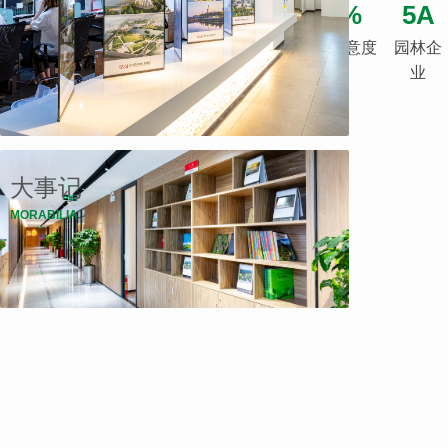
40+
ISO9001
54+
98%
5A
创立公
管理体系认证
专利资质
客户满意度
园林企
司
业
大事记
MORABILIA