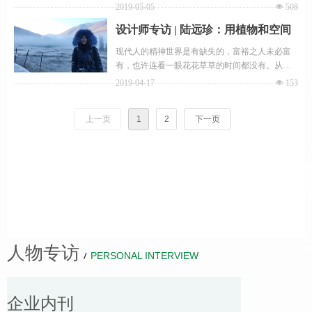
停下脚步。
2019-05-05
넶
508
设计师专访 | 陆远珍：用植物和空间
对话
现代人的精神世界是有缺失的，富裕之人未必富
有，也许连看一眼花花草草的时间都没有。从这
个角度上讲，整天和植物打交道的人是幸福的，
2019-04-17
넶
153
因为她汲取了植物身上的美好、灵气和平静，她
是在用植物这种介质，和时空对话，和生活对
上一页
1
2
下一页
话，把感受到的美好再回馈给社会。
人物专访
/
PERSONAL INTERVIEW
企业内刊