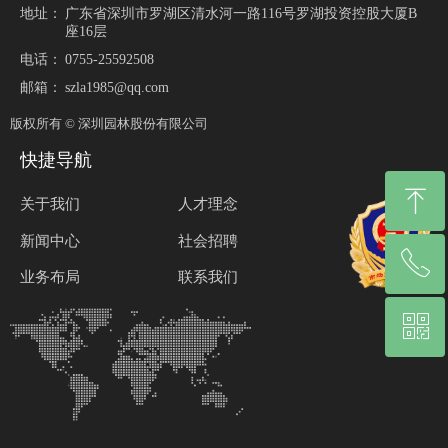
地址：
广东省深圳市罗湖区清水河一路116号罗湖投资控股大厦B
座16层
电话：
0755-25592508
邮箱：
szla1985@qq.com
版权所有 ©
深圳园林股份有限公司
快捷导航
ꁸ
关于我们
人才理念
新闻中心
社会招聘
ꂅ
回到顶部
业务布局
联系我们
ꀥ
0755-25528185
微信二维码