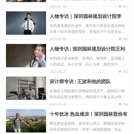
已将他磨砺成一个拥有丰富经验，技术储备丰富
2021-07-10
넶
617
的园林工程专家。作为一名深圳园林人，他用自
人物专访｜深圳园林规划设计院李
己的努力与坚守，书写着他与深圳园林的相知相
伴......
巍：创新，是一种综合性思维
在高速发展的社会中，青年设计师承担着怎样的
任务？时代语境的变化，景观设计行业是否会发
生变化？面对场地制约，青年设计师应如何突破
2021-07-09
넶
360
困局？
人物专访 | 深圳园林规划设计院王利
娜：做一个有温度的设计师
好的设计是创新的、实用的、唯美的，是温暖人
心的表达，从心出发，以人为本，规划先行，以
统筹规划思维，为后续落地实施提供精准的方向
2021-05-25
넶
352
指引。
设计师专访 | 王波和他的团队
在城市土地面积日渐稀缺的境况下，园林设计师
应负担起更大的责任，用的设计力量去充分挖掘
地块的更大价值，建设宜居生态环境。毕竟，设
2019-05-31
넶
314
计师的价值本身就体现在这些有限的选择里面。
十年饮冰 热血难凉丨深圳园林股份有
限公司市场运营总监宋亮华专访
都说梦想是根拐，就有那么些人，困顿或迷茫时
依靠这根拐杖扶持，即使一路跌跌撞撞，也从未