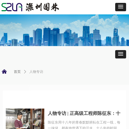
낀
首页
ꄲ
人物专访
人物专访 | 正高级工程师陈征东：十
八年，我和深圳园林的相知相伴
陈征东用十八年的青春默默耕耘在工程一线，每
一抹绿，都有他曾洒下的汗水。十八年的时间，